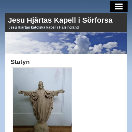
HEM
Jesu Hjärtas Kapell i Sörforsa
MÄSSTIDER
Jesu Hjärtas katolska kapell i Hälsingland
OM OSS
KONTAKTA
FOTOGALLERI
Statyn